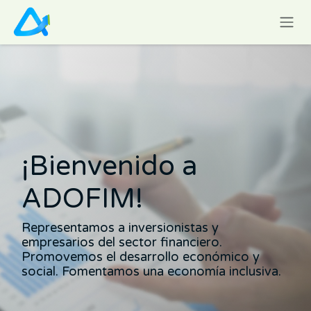
Ir al contenido
¡Bienvenido a
ADOFIM!
Representamos a inversionistas y
empresarios del sector financiero.
Promovemos el desarrollo económico y
social. Fomentamos una economía inclusiva.